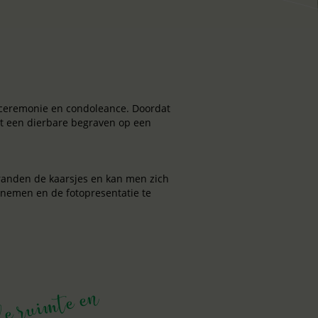
sceremonie en condoleance. Doordat
rdt een dierbare begraven op een
randen de kaarsjes en kan men zich
 nemen en de fotopresentatie te
All
e r
ui
mt
e
e
n
tij
d
v
o
r ee
p
er
s
o
o
nlij
af
sc
h
ei