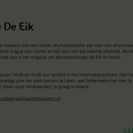
e De Eik
e Hoevens ook een unieke afscheidslocatie aan voor een afscheid
indt krijg je alle ruimte en tijd voor een persoonlijk afscheid. Wo
ok dan is het mogelijk om afscheidslocatie ‘De Eik’ te huren.
ssen 10.00 en 16.00 uur terecht in het informatiecentrum. Hier b
prettige plek om even binnen te lopen, wat foldermateriaal mee te
n staan onze medewerkers je graag te woord.
urbegraafplaatsdehoevens.nl
o