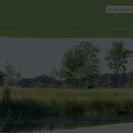
Landgoed
Natuurkampeerterrein
Vakantiehuis
B&B
Verg