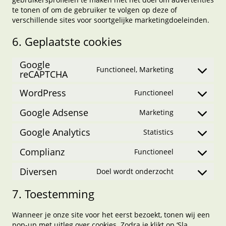
te tonen of om de gebruiker te volgen op deze of
verschillende sites voor soortgelijke marketingdoeleinden.
6. Geplaatste cookies
Google
Functioneel, Marketing
Consent
reCAPTCHA
to
WordPress
service
Functioneel
Consent
google-
to
Google Adsense
recaptcha
Marketing
service
Consent
wordpress
to
Google Analytics
Statistics
service
Consent
google-
to
Complianz
Functioneel
adsense
service
Consent
google-
to
Diversen
Doel wordt onderzocht
analytics
service
Consent
complianz
to
7. Toestemming
service
diversen
Wanneer je onze site voor het eerst bezoekt, tonen wij een
pop-up met uitleg over cookies. Zodra je klikt op ‘Sla