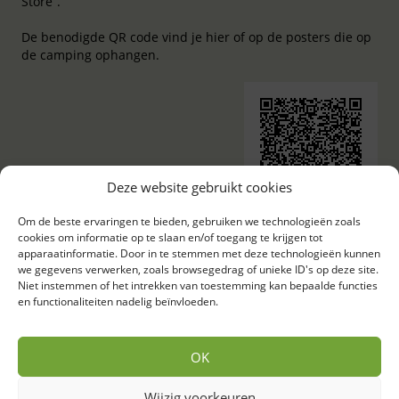
Store”.
De benodigde QR code vind je hier of op de posters die op
de camping ophangen.
Deze website gebruikt cookies
Om de beste ervaringen te bieden, gebruiken we technologieën zoals
cookies om informatie op te slaan en/of toegang te krijgen tot
apparaatinformatie. Door in te stemmen met deze technologieën kunnen
we gegevens verwerken, zoals browsegedrag of unieke ID's op deze site.
Niet instemmen of het intrekken van toestemming kan bepaalde functies
en functionaliteiten nadelig beïnvloeden.
OK
Goorstraat
Aanmelden
5131 RG Alphen
nieuwsbrief >
Wijzig voorkeuren