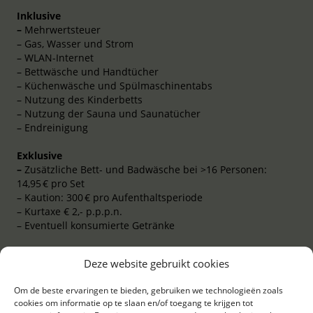
Inklusive
–
Mehrwertsteuer
– Gas, Wasser und Strom
– WLAN-Internet
– Bettwäsche und Handtücher
– Küchenwäsche und Spülmaschinentabs
– Nutzung des Kinderbetts
– Nutzung der Sauna und Saunatücher
– Endreinigung
Exklusive
–
Zusätzliche Bett- und Badwäsche bei >16 Personen:
14,95 € pro Set
– Kaution: 300 € pro Aufenthaltsperiode
– Kurtaxe € 2,- p.p.p.n.
– Eventuell konsumierte Getränke
Auf alle Reservierungen finden unsere
Algemene
Deze website gebruikt cookies
voorwaarden gastenverblijven
Om de beste ervaringen te bieden, gebruiken we technologieën zoals
Buchen?
Klik hier
für eine Reservierung
cookies om informatie op te slaan en/of toegang te krijgen tot