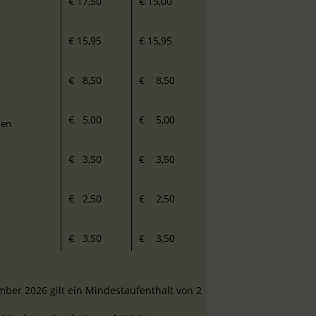
€ 17,50
€ 15,00
€ 15,95
€ 15,95
€
8,5
0
€
8
,50
€
5,00
€
5,00
nen
€
3,5
0
€
3
,50
€
2
,50
€
2
,50
€
3
,50
€
3
,50
ember 2026 gilt ein Mindestaufenthalt von 2