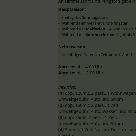
An Himmelfahrt und Pfingsten gilt ei
Hauptsaison:
Freitag- bis Sonntagabend
Während Himmelfahrt und Pfingsten
Während der
Maiferien
: 24. April bis 10
Während der
Sommerferien
: 1. Juli bis
Nebensaison:
Alle übrigen Daten im Zeitraum 1. April bi
Anreise:
ab 14:00 Uhr
Abreise:
bis 12:00 Uhr
Inclusive:
(1)
opp. 120m2, 2 pers., 1
Wohnwagen/W
Umweltgebühr, Auto und Strom
(2)
opp. 150m2, 2 pers., 1 Zelt,
Umweltgebühr, Auto, Wasser und Strom
(3)
opp. 85m2, 2 pers., 1 Zelt,
Umweltgebühr, Auto und Strom
(4)
2 pers., 1 Zelt,
Nur für Durchreisen
Nächte.