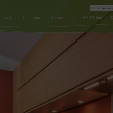
Landgut
Naturcamping
Ferienwohnung
B&B ‘t Bakhuis
K