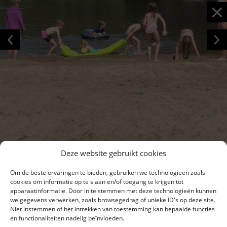
Deze website gebruikt cookies
Om de beste ervaringen te bieden, gebruiken we technologieën zoals
cookies om informatie op te slaan en/of toegang te krijgen tot
apparaatinformatie. Door in te stemmen met deze technologieën kunnen
we gegevens verwerken, zoals browsegedrag of unieke ID's op deze site.
Niet instemmen of het intrekken van toestemming kan bepaalde functies
en functionaliteiten nadelig beïnvloeden.