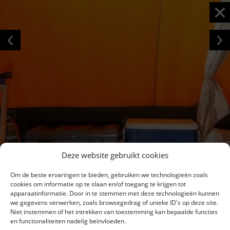
Deze website gebruikt cookies
Om de beste ervaringen te bieden, gebruiken we technologieën zoals
cookies om informatie op te slaan en/of toegang te krijgen tot
apparaatinformatie. Door in te stemmen met deze technologieën kunnen
we gegevens verwerken, zoals browsegedrag of unieke ID's op deze site.
Niet instemmen of het intrekken van toestemming kan bepaalde functies
en functionaliteiten nadelig beïnvloeden.