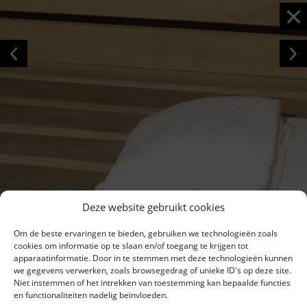
Deze website gebruikt cookies
Om de beste ervaringen te bieden, gebruiken we technologieën zoals
cookies om informatie op te slaan en/of toegang te krijgen tot
apparaatinformatie. Door in te stemmen met deze technologieën kunnen
we gegevens verwerken, zoals browsegedrag of unieke ID's op deze site.
Niet instemmen of het intrekken van toestemming kan bepaalde functies
en functionaliteiten nadelig beïnvloeden.